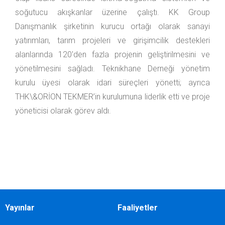
soğutucu akışkanlar üzerine çalıştı. KK Group
Danışmanlık şirketinin kurucu ortağı olarak sanayi
yatırımları, tarım projeleri ve girişimcilik destekleri
alanlarında 120'den fazla projenin geliştirilmesini ve
yönetilmesini sağladı. Teknikhane Derneği yönetim
kurulu üyesi olarak idari süreçleri yönetti; ayrıca
THK\&ORİON TEKMER’in kurulumuna liderlik etti ve proje
yöneticisi olarak görev aldı.
Yayınlar
Faaliyetler