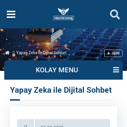
islami
islami
hacklink
hacklink
hacklink
hacklink
hacklink
hacklink
hacklink
hacklink
hacklink
hacklink
izmir
izmir
hacklink
hacklink
hacklink
hacklink
hacklink
hacklink
hacklink
hacklink
hacklink
hacklink
hacklink
hacklink
taraftarium24
taraftarium24
jojobet
jojobet
jojobet
jojobet
sahabet
sahabet
jojobet
jojobet
onwin
onwin
tipobet
tipobet
jojobet
jojobet
jojobet
jojobet
taraftarium24
canlı
cratosroyalbet
cratosroyalbet
tipobet
tipobet
jojobet
jojobet
türk
türk
jojobet
jojobet
taraftarium24
canlı
casibom
casibom
jojobet
jojobet
jojobet
jojobet
taraftarium24
canlı
taraftarium24
canlı
casibom
casibom
jojobet
jojobet
casibom
casibom
taraftarium24
canlı
jojobet
jojobet
jojobet
jojobet
chat
sohbetler
paneli
paneli
satın
paneli
paneli
satın
satın
web
reklam
paneli
paneli
paneli
paneli
paneli
paneli
satın
paneli
paneli
giriş
giriş
giriş
giriş
giriş
giriş
giriş
giriş
maç
güncel
güncel
kayıt
güncel
giriş
ifşa
ifşa
giriş
maç
giriş
giriş
giriş
maç
maç
giriş
giriş
giriş
maç
giriş
giriş
al
al
al
ajans
ajansı
al
izle
giriş
izle
izle
izle
izle
Yapay Zeka ile Dijital Sohbet
GERI
KOLAY MENU
Yapay Zeka ile Dijital Sohbet