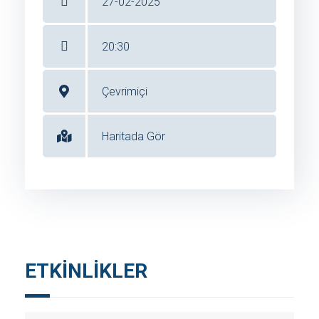
27-02-2025
20:30
Çevrimiçi
Haritada Gör
ETKİNLİKLER