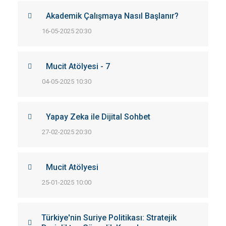
Akademik Çalışmaya Nasıl Başlanır?
16-05-2025 20:30
Mucit Atölyesi - 7
04-05-2025 10:30
Yapay Zeka ile Dijital Sohbet
27-02-2025 20:30
Mucit Atölyesi
25-01-2025 10:00
Türkiye'nin Suriye Politikası: Stratejik