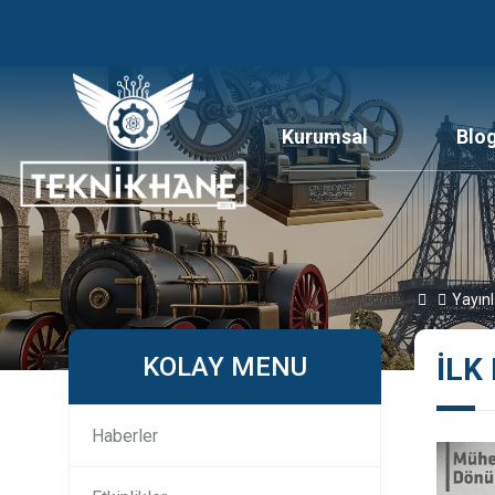
islami
islami
hacklink
hacklink
hacklink
hacklink
hacklink
hacklink
hacklink
hacklink
hacklink
hacklink
izmir
izmir
hacklink
hacklink
hacklink
hacklink
hacklink
hacklink
hacklink
hacklink
hacklink
hacklink
hacklink
hacklink
taraftarium24
taraftarium24
jojobet
jojobet
jojobet
jojobet
sahabet
sahabet
jojobet
jojobet
onwin
onwin
汽
汽
tipobet
tipobet
jojobet
jojobet
jojobet
jojobet
taraftarium24
canlı
cratosroyalbet
cratosroyalbet
有
有
telegram
telegram
爱
爱
tipobet
tipobet
wps
wps
jojobet
jojobet
türk
türk
jojobet
jojobet
汽
汽
taraftarium24
canlı
casibom
casibom
jojobet
jojobet
jojobet
jojobet
taraftarium24
canlı
taraftarium24
canlı
wps
wps
casibom
casibom
jojobet
jojobet
casibom
casibom
taraftarium24
canlı
jojobet
jojobet
jojobet
jojobet
chat
sohbetler
paneli
paneli
satın
paneli
paneli
satın
satın
web
reklam
paneli
paneli
paneli
paneli
paneli
paneli
satın
paneli
paneli
giriş
giriş
giriş
giriş
giriş
水
水
giriş
giriş
giriş
maç
güncel
güncel
道
道
下
思
思
kayıt
güncel
官
下
giriş
ifşa
ifşa
giriş
水
水
maç
giriş
giriş
giriş
maç
maç
下
giriş
giriş
giriş
maç
giriş
giriş
al
al
al
ajans
ajansı
al
音
音
izle
翻
翻
载
助
助
giriş
网
载
音
音
izle
izle
izle
载
izle
乐
乐
译
译
手
手
乐
乐
下
下
下
下
Kurumsal
Blo
载
载
载
载
Yayınl
KOLAY MENU
İLK
Haberler