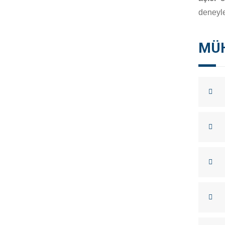
deneyler
MÜH