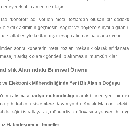
ilerleyerek alıcı antenine ulaşır.
 ise “koherer” adı verilen metal tozlardan oluşan bir dedektö
ak elektrik akımının geçmesini sağlar ve böylece sinyal algılanır. 
 mors alfabesiyle kodlanmış mesajın alınmasına olanak verir.
timden sonra kohererin metal tozları mekanik olarak sıfırlanarak 
mesajın ardışık olarak gönderilip alınmasını mümkün kılar.
dislik Alanındaki Bilimsel Önemi
ik ve Elektronik Mühendisliğinde Yeni Bir Alanın Doğuşu
'nin çalışması,
radyo mühendisliği
olarak bilinen yeni bir disi
fon gibi kablolu sistemlere dayanıyordu. Ancak Marconi, elektro
labileceğini ispatlayarak, mühendislik dünyasına yepyeni bir uy
uz Haberleşmenin Temelleri