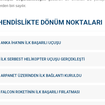
den biri sayılır.
ENDİSLİKTE DÖNÜM NOKTALARI
ANKA İHA’NIN İLK BAŞARILI UÇUŞU
İLK SERBEST HELİKOPTER UÇUŞU GERÇEKLEŞTİ
ARPANET ÜZERİNDEN İLK BAĞLANTI KURULDU
FALCON ROKETİNİN İLK BAŞARILI FIRLATMASI