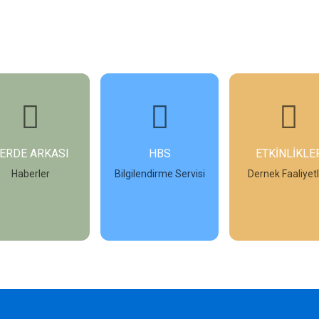
ERDE ARKASI
HBS
ETKİNLİKLE
Haberler
Bilgilendirme Servisi
Dernek Faaliyetl
İncele
İncele
İncele