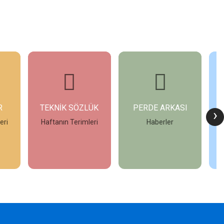
R
TEKNİK SÖZLÜK
PERDE ARKASI
›
eri
Haftanın Terimleri
Haberler
B
İncele
İncele